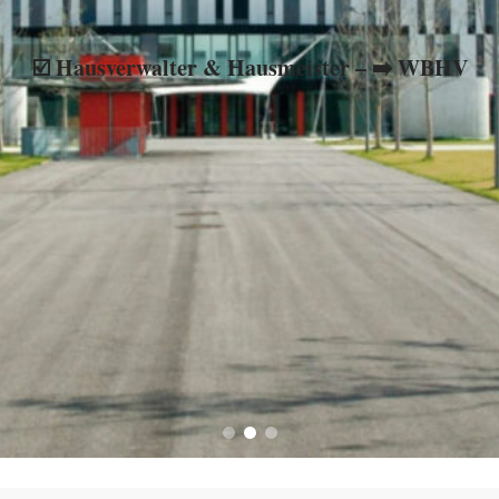
obilienverwaltung, ☑️ Mietverwaltung und ✹ Hausmeister gesuc
☑️ Hausverwalter & Hausmeister – ➡️ WBHV
Auch Sie werden begeistert sein ✉ ✔.