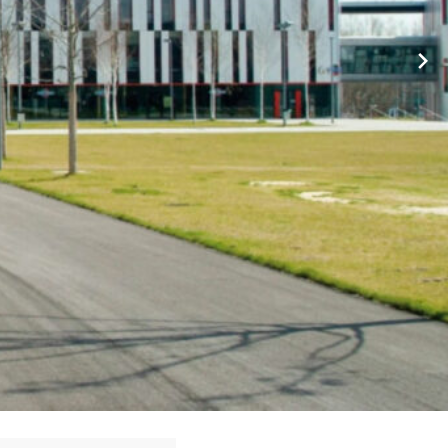
ht? ➡️ WBHV, Ihr ☑️ Hausverwalter für 73274 ⭕ Notzingen. ❤