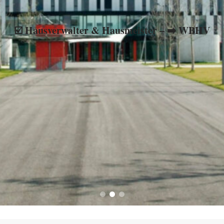
☑️ Hausverwalter & Hausmeister – ➡️ WBHV
rwaltung, ✓ WEG-Verwaltung, ★ Hausverwaltung, ☑️ Mietverwaltu