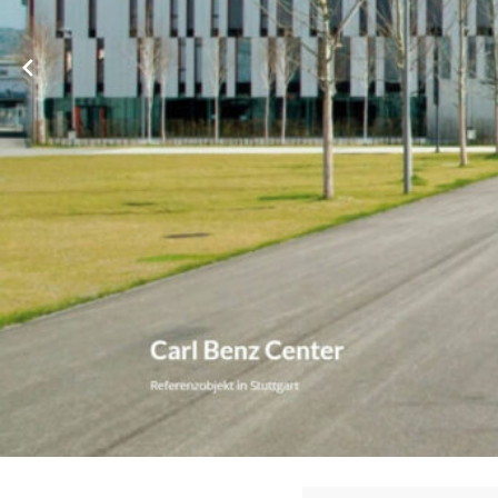
➡️ WBHV, Ihr ☑️ Hausverwalter für Obrigheim. ✺ Immobilienve