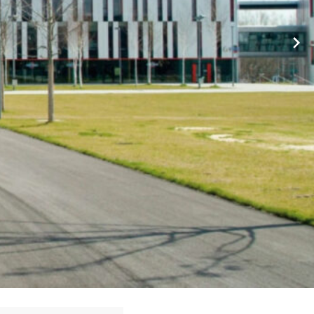
ng und ✹ Hausmeister. ❤ Auch Sie werden begeistert sein ✉ ✔.