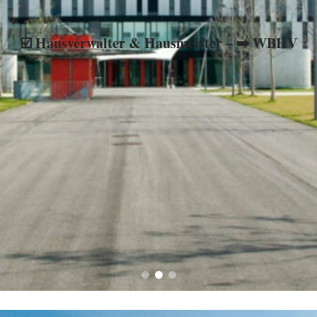
rwaltung, ☑️ Mietverwaltung oder ✹ Hausmeister für ⭕ Grossel
☑️ Hausverwalter & Hausmeister – ➡️ WBHV
werden begeistert sein ✉ ✔.