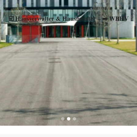
 Hausverwaltung, ✓ WEG-Verwaltung, ☑️ Mietverwaltung oder ⇒ 
☑️ Hausverwalter & Hausmeister – ➡️ WBHV
besuchen ✉ ✔.