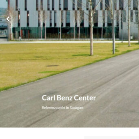
➡️ WBHV, Ihr ☑️ Hausverwalter. ✺ Immobilienverwaltung, ★