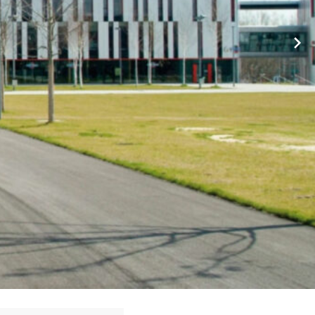
Hausmeister für 75331 ⭕ Engelsbrand. ❤ Toll, dass Sie uns