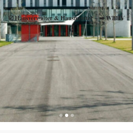
☑️ Hausverwalter & Hausmeister – ➡️ WBHV
obilienverwaltung, ✔️ WEG-Verwaltung, ⭐ Hausverwaltung, ☑️ Mi