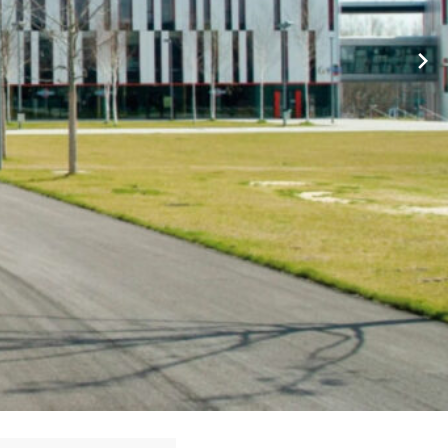
etverwaltung oder ⇒ Hausmeister. ❤ Wir sind Ihr Profi ✉ ✔.