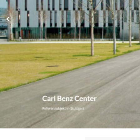
➡️ WBHV, Ihr ☑️ Hausverwalter in 72280 Dornstetten. ❌ Imm