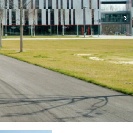
etverwaltung und ✹ Hausmeister. ❤ Wir sind Ihr Experte ✉ ✔.