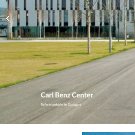
➡️ WBHV, Ihr ☑️ Hausverwalter in 75382 Althengstett. ✓ WEG