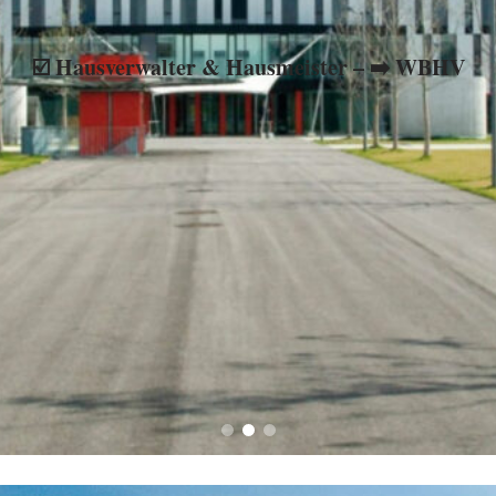
☑️ Hausverwalter & Hausmeister – ➡️ WBHV
-Verwaltung, ★ Hausverwaltung, ❌ Immobilienverwaltung, ☑️ Mi