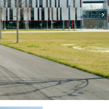
erwaltung und ✹ Hausmeister. ❤ Besuchen Sie uns ✉ ✔.