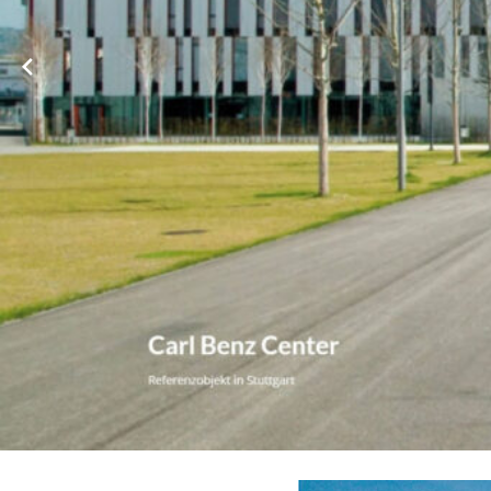
➡️ WBHV, Ihr ☑️ Hausverwalter für
Altdorf
. ❌ Immobil