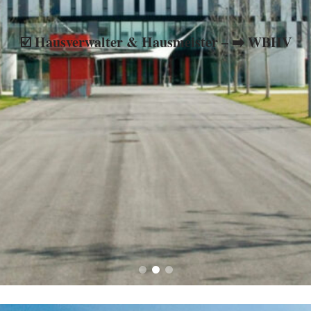
☑️ Hausverwalter & Hausmeister – ➡️ WBHV
ienverwaltung, ★ Hausverwaltung, ✔️ WEG-Verwaltung, ☑️ Mietv