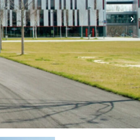
BHV, Ihr ☑️ Hausverwalter für ⭕ Aichelberg. ❤ Sie werden