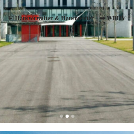
erwaltung, ☑️ Mietverwaltung und ✹ Hausmeister gesucht? ➡️ W
☑️ Hausverwalter & Hausmeister – ➡️ WBHV
begeistert sein ✉ ✔.